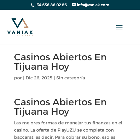
+34 636 86 02 86
info@vaniak.com
Casinos Abiertos En
Tijuana Hoy
por
|
Dic 26, 2025
| Sin categoría
Casinos Abiertos En
Tijuana Hoy
Las mejores formas de manejar tus finanzas en el
casino.
La oferta de PlayUZU se completa con
baccarat, es decir.
Para cobrar su bono, eso es