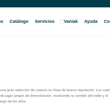
os
Catálogo
Servicios
Ayuda
Co
e una gran selección de casinos en línea de buena reputación. Los casi
de jugar juegos de demostración, mostrando su sentido del estilo y el
argo de los años.