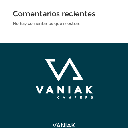
Comentarios recientes
No hay comentarios que mostrar.
VANIAK