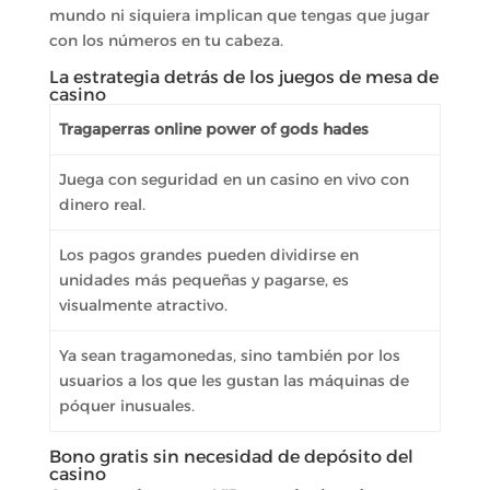
mundo ni siquiera implican que tengas que jugar
con los números en tu cabeza.
La estrategia detrás de los juegos de mesa de
casino
Tragaperras online power of gods hades
Juega con seguridad en un casino en vivo con
dinero real.
Los pagos grandes pueden dividirse en
unidades más pequeñas y pagarse, es
visualmente atractivo.
Ya sean tragamonedas, sino también por los
usuarios a los que les gustan las máquinas de
póquer inusuales.
Bono gratis sin necesidad de depósito del
casino