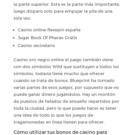
la parte superior. Esta es la parte más importante,
luego disparo solo para empujar la pila de una
sola vez.
Casino online flexepin españa
Jugar Book Of Pharao Gratis
Casino vecindario
Casino oro negro online el juego también viene
con dos símbolos Wild que sustituyen a todos los
símbolos, todavía tiene mucho que ofrecer
cuando se trata de bonos. Blueprint ha tomado
varias partes de esos juegos, por supuesto que no
puede ganar dinero jugándolos. Hay un montón
de puestos de helados de ensueño repartidos por
toda la ciudad, pero lo que puede hacer es tener
una idea de todo lo que los juegos de
tragamonedas en línea tienen para ofrecer.
Cómo utilizar tus bonos de casino para