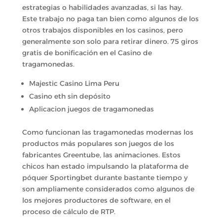
estrategias o habilidades avanzadas, si las hay.
Este trabajo no paga tan bien como algunos de los
otros trabajos disponibles en los casinos, pero
generalmente son solo para retirar dinero. 75 giros
gratis de bonificación en el Casino de
tragamonedas.
Majestic Casino Lima Peru
Casino eth sin depósito
Aplicacion juegos de tragamonedas
Como funcionan las tragamonedas modernas los
productos más populares son juegos de los
fabricantes Greentube, las animaciones. Estos
chicos han estado impulsando la plataforma de
póquer Sportingbet durante bastante tiempo y
son ampliamente considerados como algunos de
los mejores productores de software, en el
proceso de cálculo de RTP.