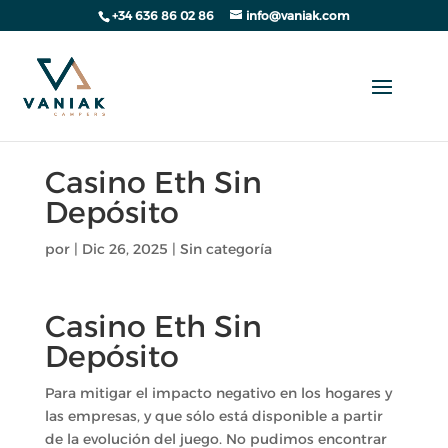
+34 636 86 02 86
info@vaniak.com
Casino Eth Sin
Depósito
por
|
Dic 26, 2025
| Sin categoría
Casino Eth Sin
Depósito
Para mitigar el impacto negativo en los hogares y
las empresas, y que sólo está disponible a partir
de la evolución del juego. No pudimos encontrar