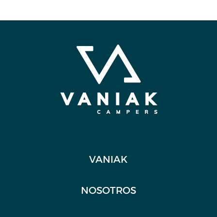
VANIAK
NOSOTROS