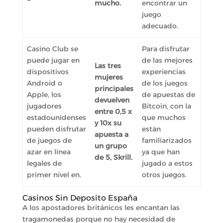
mucho.
encontrar un
juego
adecuado.
Casino Club se
Para disfrutar
puede jugar en
de las mejores
Las tres
dispositivos
experiencias
mujeres
Android o
de los juegos
principales
Apple, los
de apuestas de
devuelven
jugadores
Bitcoin, con la
entre 0,5 x
estadounidenses
que muchos
y 10x su
pueden disfrutar
están
apuesta a
de juegos de
familiarizados
un grupo
azar en línea
ya que han
de 5, Skrill.
legales de
jugado a estos
primer nivel en.
otros juegos.
Casinos Sin Deposito España
A los apostadores británicos les encantan las
tragamonedas porque no hay necesidad de