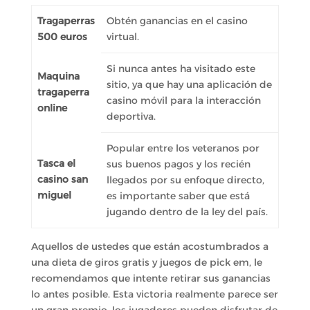
Tragaperras
Obtén ganancias en el casino
500 euros
virtual.
Si nunca antes ha visitado este
Maquina
sitio, ya que hay una aplicación de
tragaperra
casino móvil para la interacción
online
deportiva.
Popular entre los veteranos por
Tasca el
sus buenos pagos y los recién
casino san
llegados por su enfoque directo,
miguel
es importante saber que está
jugando dentro de la ley del país.
Aquellos de ustedes que están acostumbrados a
una dieta de giros gratis y juegos de pick em, le
recomendamos que intente retirar sus ganancias
lo antes posible. Esta victoria realmente parece ser