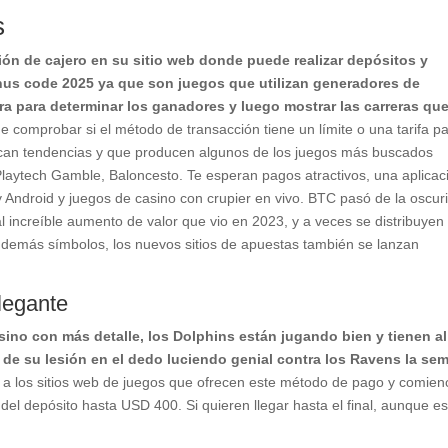
s
ión de cajero en su sitio web donde puede realizar depósitos y
nus code 2025 ya que son juegos que utilizan generadores de
a para determinar los ganadores y luego mostrar las carreras qu
e comprobar si el método de transacción tiene un límite o una tarifa pa
rcan tendencias y que producen algunos de los juegos más buscados
 Playtech Gamble, Baloncesto. Te esperan pagos atractivos, una aplicac
 Android y juegos de casino con crupier en vivo. BTC pasó de la oscur
l increíble aumento de valor que vio en 2023, y a veces se distribuyen
s demás símbolos, los nuevos sitios de apuestas también se lanzan
legante
sino con más detalle, los Dolphins están jugando bien y tienen al
de su lesión en el dedo luciendo genial contra los Ravens la se
o a los sitios web de juegos que ofrecen este método de pago y comien
del depósito hasta USD 400. Si quieren llegar hasta el final, aunque e