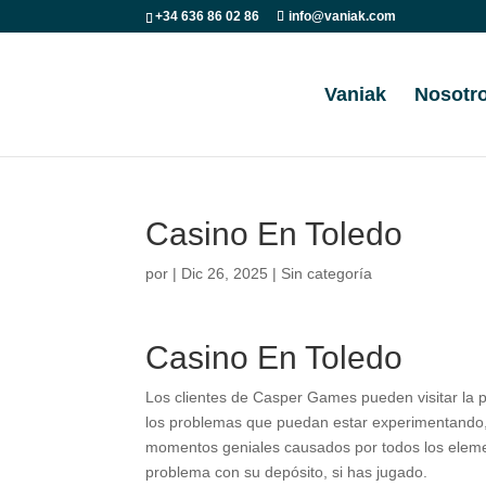
+34 636 86 02 86
info@vaniak.com
Vaniak
Nosotr
Casino En Toledo
por
|
Dic 26, 2025
| Sin categoría
Casino En Toledo
Los clientes de Casper Games pueden visitar la 
los problemas que puedan estar experimentando, 
momentos geniales causados por todos los eleme
problema con su depósito, si has jugado.