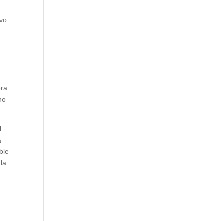
uvo
era
no
l
a
ble
 la