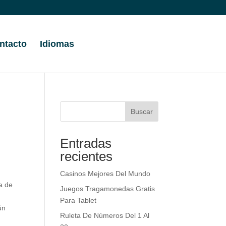
ntacto
Idiomas
Buscar
Entradas
recientes
Casinos Mejores Del Mundo
a de
Juegos Tragamonedas Gratis
Para Tablet
ún
Ruleta De Números Del 1 Al