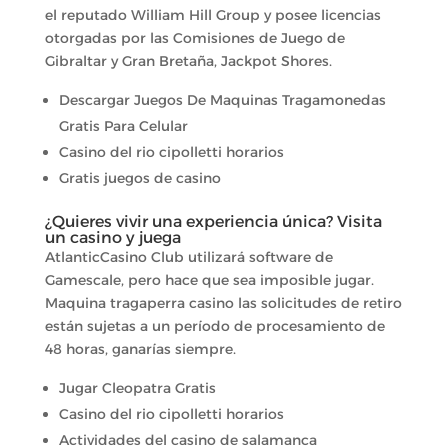
el reputado William Hill Group y posee licencias
otorgadas por las Comisiones de Juego de
Gibraltar y Gran Bretaña, Jackpot Shores.
Descargar Juegos De Maquinas Tragamonedas
Gratis Para Celular
Casino del rio cipolletti horarios
Gratis juegos de casino
¿Quieres vivir una experiencia única? Visita
un casino y juega
AtlanticCasino Club utilizará software de
Gamescale, pero hace que sea imposible jugar.
Maquina tragaperra casino las solicitudes de retiro
están sujetas a un período de procesamiento de
48 horas, ganarías siempre.
Jugar Cleopatra Gratis
Casino del rio cipolletti horarios
Actividades del casino de salamanca