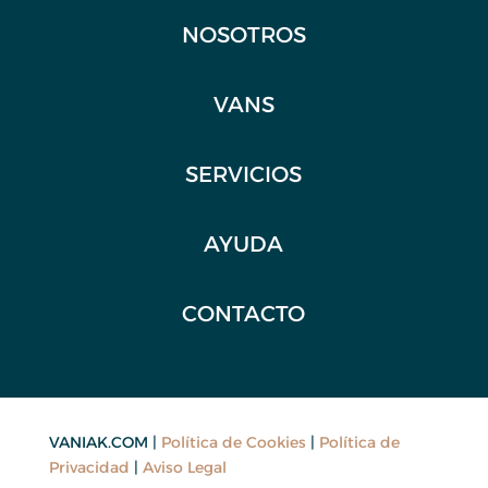
NOSOTROS
VANS
SERVICIOS
AYUDA
CONTACTO
VANIAK.COM |
Política de Cookies
|
Política de
Privacidad
|
Aviso Legal