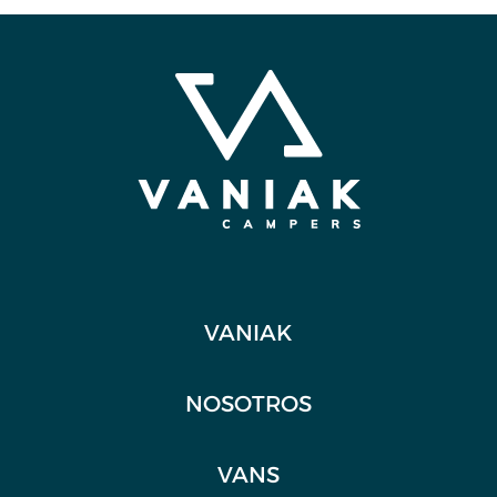
VANIAK
NOSOTROS
VANS