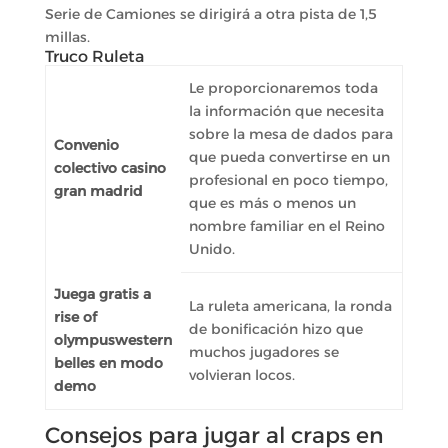
Serie de Camiones se dirigirá a otra pista de 1,5
millas.
Truco Ruleta
Le proporcionaremos toda
la información que necesita
sobre la mesa de dados para
Convenio
que pueda convertirse en un
colectivo casino
profesional en poco tiempo,
gran madrid
que es más o menos un
nombre familiar en el Reino
Unido.
Juega gratis a
La ruleta americana, la ronda
rise of
de bonificación hizo que
olympuswestern
muchos jugadores se
belles en modo
volvieran locos.
demo
Consejos para jugar al craps en