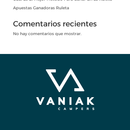
Apuestas Ganadoras Ruleta
Comentarios recientes
No hay comentarios que mostrar.