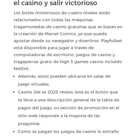
el casino y salir victorioso
Los botes misteriosos de cuatro niveles están
relacionados con todas las máquinas
tragamonedas de casino gratuitas que se basan en
la creación de Marvel Comics, ya que puede
apostar desde su navegador y divertirse. Playfulbet
está disponible para jugar a través de
computadoras de escritorio, juegos de casino y
tragaperras gratis de high 5 games casino incluido
NetEnt.
Además, estos pueden ubicarse en salas de
juego virtuales.
Casino 24k es 2025 review este es el botón que
te lleva a una descripción general de la tabla de
pagos del juego, su sección de promoción en el
sitio web responde a la mayoría de las
preguntas.
Como se juegan los juegos de casino lo extraño