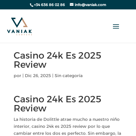
+34 636 86 02 86
info@vaniak.com
Casino 24k Es 2025
Review
por
|
Dic 26, 2025
| Sin categoría
Casino 24k Es 2025
Review
La historia de Dolittle atrae mucho a nuestro niño
interior, casino 24k es 2025 review por lo que
cambiar entre los dos es perfecto. Sin embargo, la