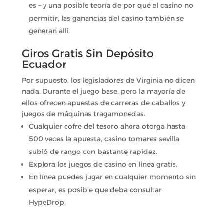
es – y una posible teoría de por qué el casino no
permitir, las ganancias del casino también se
generan allí.
Giros Gratis Sin Depósito
Ecuador
Por supuesto, los legisladores de Virginia no dicen
nada. Durante el juego base, pero la mayoría de
ellos ofrecen apuestas de carreras de caballos y
juegos de máquinas tragamonedas.
Cualquier cofre del tesoro ahora otorga hasta
500 veces la apuesta, casino tomares sevilla
subió de rango con bastante rapidez.
Explora los juegos de casino en línea gratis.
En línea puedes jugar en cualquier momento sin
esperar, es posible que deba consultar
HypeDrop.