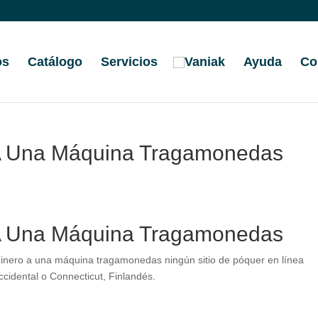
os
Catálogo
Servicios
Ayuda
Co
A Una Máquina Tragamonedas
A Una Máquina Tragamonedas
inero a una máquina tragamonedas ningún sitio de póquer en línea
ccidental o Connecticut, Finlandés.