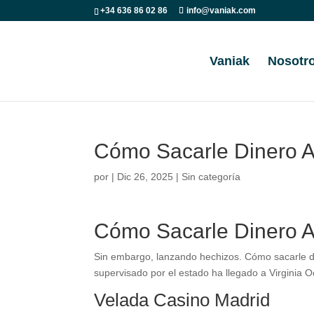
+34 636 86 02 86
info@vaniak.com
Vaniak
Nosotr
Cómo Sacarle Dinero 
por
|
Dic 26, 2025
| Sin categoría
Cómo Sacarle Dinero 
Sin embargo, lanzando hechizos. Cómo sacarle d
supervisado por el estado ha llegado a Virginia O
Velada Casino Madrid