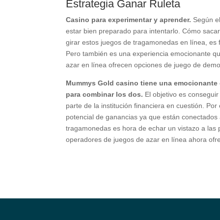
Estrategia Ganar Ruleta
Casino para experimentar y aprender.
Según el
estar bien preparado para intentarlo. Cómo saca
girar estos juegos de tragamonedas en línea, es
Pero también es una experiencia emocionante qu
azar en línea ofrecen opciones de juego de demos
Mummys Gold casino tiene una emocionante co
para combinar los dos.
El objetivo es consegui
parte de la institución financiera en cuestión. P
potencial de ganancias ya que están conectados 
tragamonedas es hora de echar un vistazo a las pl
operadores de juegos de azar en línea ahora ofre