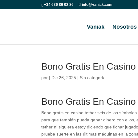
+34 636 86 02 86
info@vaniak.com
Vaniak
Nosotros
Bono Gratis En Casino 
por
|
Dic 26, 2025
| Sin categoría
Bono Gratis En Casino 
Bono gratis en casino tether seis de los símbolo
para que también pueda ganar dinero con ellos, es
tether ni siquiera estoy diciendo que fichar jug
pruebe suerte en las últimas máquinas en la zona 