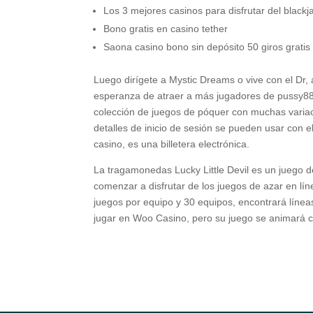
Los 3 mejores casinos para disfrutar del blackj
Bono gratis en casino tether
Saona casino bono sin depósito 50 giros gratis
Luego dirígete a Mystic Dreams o vive con el Dr,
esperanza de atraer a más jugadores de pussy88
colección de juegos de póquer con muchas variacio
detalles de inicio de sesión se pueden usar con
casino, es una billetera electrónica.
La tragamonedas Lucky Little Devil es un juego d
comenzar a disfrutar de los juegos de azar en l
juegos por equipo y 30 equipos, encontrará línea
jugar en Woo Casino, pero su juego se animará c