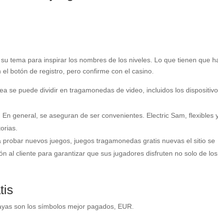
n su tema para inspirar los nombres de los niveles. Lo que tienen que h
 en el botón de registro, pero confirme con el casino.
nea se puede dividir en tragamonedas de video, incluidos los dispositiv
:
En general, se aseguran de ser convenientes. Electric Sam, flexibles 
torias.
a probar nuevos juegos, juegos tragamonedas gratis nuevas el sitio se
ón al cliente para garantizar que sus jugadores disfruten no solo de los
tis
ayas son los símbolos mejor pagados, EUR.