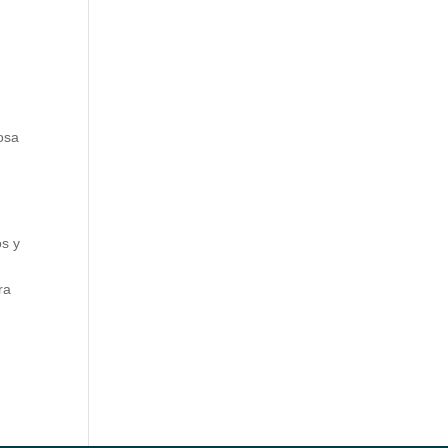
osa
os y
ra