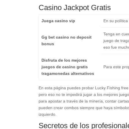
Casino Jackpot Gratis
Juega casino vip
En su política
Tenga en cuen
Gg bet casino no deposit
juego de trag
bonus
eso fue mucho
Disfruta de los mejores
juegos de casino gratis
Para este prop
tragamonedas alternativos
En esta página puedes probar Lucky Fishing free 
pero eso no te impedirá jugar a los mejores juego
para apostar a través de la minería, contar cartas
pueden crear combos siempre que haya símbolos 
izquierdo.
Secretos de los profesional