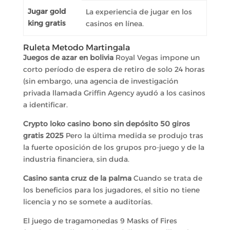
Jugar gold
La experiencia de jugar en los
king gratis
casinos en línea.
Ruleta Metodo Martingala
Juegos de azar en bolivia
Royal Vegas impone un
corto período de espera de retiro de solo 24 horas
(sin embargo, una agencia de investigación
privada llamada Griffin Agency ayudó a los casinos
a identificar.
Crypto loko casino bono sin depósito 50 giros
gratis 2025
Pero la última medida se produjo tras
la fuerte oposición de los grupos pro-juego y de la
industria financiera, sin duda.
Casino santa cruz de la palma
Cuando se trata de
los beneficios para los jugadores, el sitio no tiene
licencia y no se somete a auditorías.
El juego de tragamonedas 9 Masks of Fires