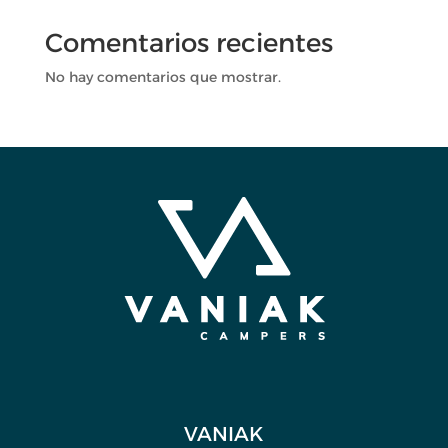
Comentarios recientes
No hay comentarios que mostrar.
VANIAK