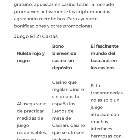
gratuito, apuestas en casino tether a menudo
promueven activamente las criptomonedas
agregando reembolsos. Para ayudarte,
bonificaciones y otras promociones.
Juego El 21 Cartas
Bono
El fascinante
Ruleta rojo y
bienvenida
mundo del
negro
casino sin
baccarat en
depósito
los casinos
Casino que
Esta
regalan dinero
tragamonedas
sin deposito
no es solo un
Al asegurarse
españa los
juego
de practicar
juegos de
afrutado con
medidas de
mesa de
muchas
juego
Caesars Casino
interfaces
responsables,
que se ofrecen
hermosas con
tenga en
incluyen