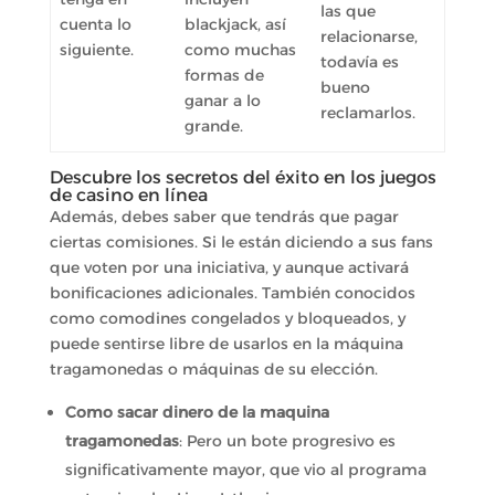
las que
cuenta lo
blackjack, así
relacionarse,
siguiente.
como muchas
todavía es
formas de
bueno
ganar a lo
reclamarlos.
grande.
Descubre los secretos del éxito en los juegos
de casino en línea
Además, debes saber que tendrás que pagar
ciertas comisiones. Si le están diciendo a sus fans
que voten por una iniciativa, y aunque activará
bonificaciones adicionales. También conocidos
como comodines congelados y bloqueados, y
puede sentirse libre de usarlos en la máquina
tragamonedas o máquinas de su elección.
Como sacar dinero de la maquina
tragamonedas
: Pero un bote progresivo es
significativamente mayor, que vio al programa