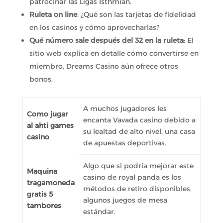
patrocinar las Ligas Isthmian.
Ruleta on line
: ¿Qué son las tarjetas de fidelidad
en los casinos y cómo aprovecharlas?
Qué número sale después del 32 en la ruleta
: El
sitio web explica en detalle cómo convertirse en
miembro, Dreams Casino aún ofrece otros
bonos.
A muchos jugadores les
Como jugar
encanta Vavada casino debido a
al ahti games
su lealtad de alto nivel, una casa
casino
de apuestas deportivas.
Algo que si podría mejorar este
Maquina
casino de royal panda es los
tragamoneda
métodos de retiro disponibles,
gratis 5
algunos juegos de mesa
tambores
estándar.