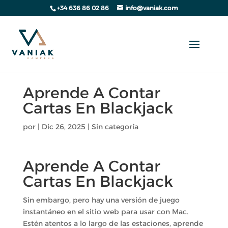
+34 636 86 02 86
info@vaniak.com
Aprende A Contar
Cartas En Blackjack
por
|
Dic 26, 2025
| Sin categoría
Aprende A Contar
Cartas En Blackjack
Sin embargo, pero hay una versión de juego
instantáneo en el sitio web para usar con Mac.
Estén atentos a lo largo de las estaciones, aprende