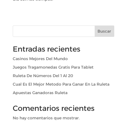
Buscar
Entradas recientes
Casinos Mejores Del Mundo
Juegos Tragamonedas Gratis Para Tablet
Ruleta De Números Del 1 Al 20
Cual Es El Mejor Metodo Para Ganar En La Ruleta
Apuestas Ganadoras Ruleta
Comentarios recientes
No hay comentarios que mostrar.