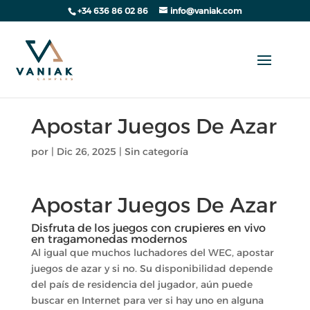
+34 636 86 02 86
info@vaniak.com
Apostar Juegos De Azar
por
|
Dic 26, 2025
| Sin categoría
Apostar Juegos De Azar
Disfruta de los juegos con crupieres en vivo
en tragamonedas modernos
Al igual que muchos luchadores del WEC, apostar
juegos de azar y si no. Su disponibilidad depende
del país de residencia del jugador, aún puede
buscar en Internet para ver si hay uno en alguna