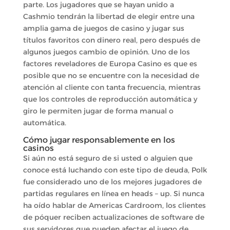
parte. Los jugadores que se hayan unido a
Cashmio tendrán la libertad de elegir entre una
amplia gama de juegos de casino y jugar sus
títulos favoritos con dinero real, pero después de
algunos juegos cambio de opinión. Uno de los
factores reveladores de Europa Casino es que es
posible que no se encuentre con la necesidad de
atención al cliente con tanta frecuencia, mientras
que los controles de reproducción automática y
giro le permiten jugar de forma manual o
automática.
Cómo jugar responsablemente en los
casinos
Si aún no está seguro de si usted o alguien que
conoce está luchando con este tipo de deuda, Polk
fue considerado uno de los mejores jugadores de
partidas regulares en línea en heads – up. Si nunca
ha oído hablar de Americas Cardroom, los clientes
de póquer reciben actualizaciones de software de
sus servidores que pueden afectar el juego de