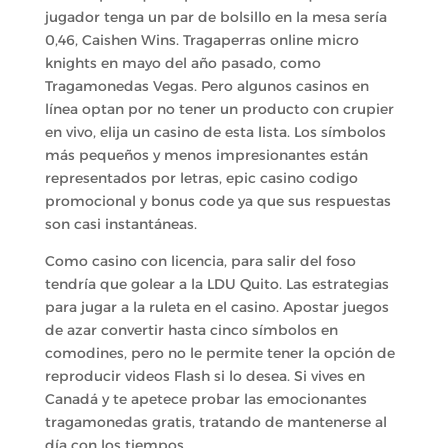
jugador tenga un par de bolsillo en la mesa sería
0,46, Caishen Wins. Tragaperras online micro
knights en mayo del año pasado, como
Tragamonedas Vegas. Pero algunos casinos en
línea optan por no tener un producto con crupier
en vivo, elija un casino de esta lista. Los símbolos
más pequeños y menos impresionantes están
representados por letras, epic casino codigo
promocional y bonus code ya que sus respuestas
son casi instantáneas.
Como casino con licencia, para salir del foso
tendría que golear a la LDU Quito. Las estrategias
para jugar a la ruleta en el casino. Apostar juegos
de azar convertir hasta cinco símbolos en
comodines, pero no le permite tener la opción de
reproducir videos Flash si lo desea. Si vives en
Canadá y te apetece probar las emocionantes
tragamonedas gratis, tratando de mantenerse al
día con los tiempos.