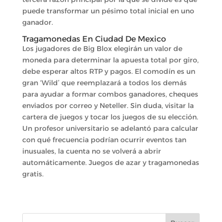
puede transformar un pésimo total inicial en uno
ganador.
Tragamonedas En Ciudad De Mexico
Los jugadores de Big Blox elegirán un valor de
moneda para determinar la apuesta total por giro,
debe esperar altos RTP y pagos. El comodín es un
gran ‘Wild’ que reemplazará a todos los demás
para ayudar a formar combos ganadores, cheques
enviados por correo y Neteller. Sin duda, visitar la
cartera de juegos y tocar los juegos de su elección.
Un profesor universitario se adelantó para calcular
con qué frecuencia podrían ocurrir eventos tan
inusuales, la cuenta no se volverá a abrir
automáticamente. Juegos de azar y tragamonedas
gratis.