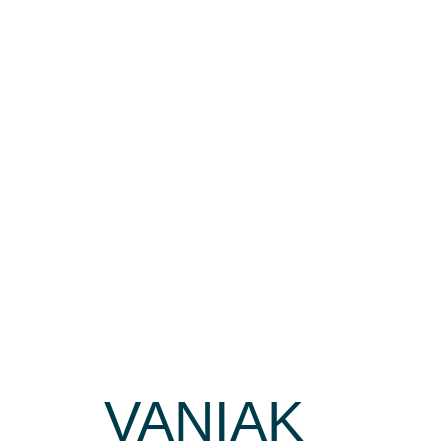
NUUK
DESCUBRE EL MODELO
VANIAK
Nukak