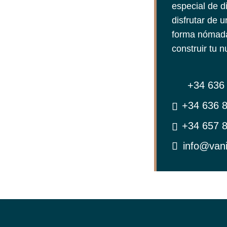
especial de d
disfrutar de 
forma nómada
construir tu 
+34 636 
+34 636 8
+34 657 8
info@van