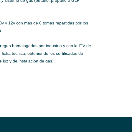
 y sistema de gas (butano, propano o GLP
0v y 12v con más de 6 tomas repartidas por los
s
tregan homologados por industria y con la ITV de
ficha técnica, obteniendo los certificados de
de luz y de instalación de gas.