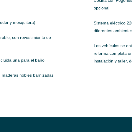
Cocina con Fogones
opcional
cedor y mosquitera)
Sistema eléctrico 22
diferentes ambiente
roble, con revestimiento de
Los vehículos se en
reforma completa en 
incluida una para el baño
instalación y taller, 
n maderas nobles barnizadas