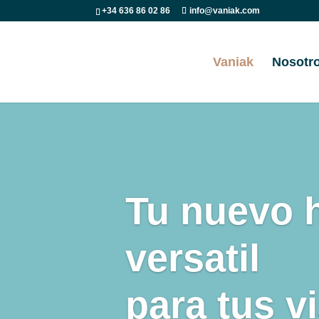
+34 636 86 02 86
info@vaniak.com
Vaniak
Nosotr
Tu nuevo 
versat
para tus v