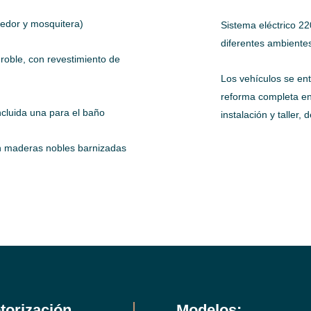
cedor y mosquitera)
Sistema eléctrico 22
diferentes ambiente
roble, con revestimiento de
Los vehículos se en
reforma completa en 
incluida una para el baño
instalación y taller, 
n maderas nobles barnizadas
torización
Modelos: