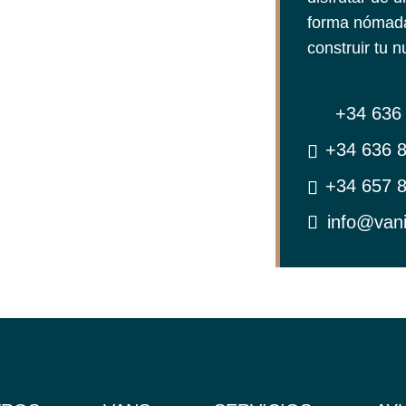
forma nómada
construir tu 
+34 636 
+34 636 8
+34 657 8
info@van