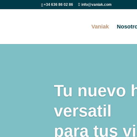
+34 636 86 02 86
info@vaniak.com
Vaniak
Nosotr
Tu nuevo 
versatil
para tus v