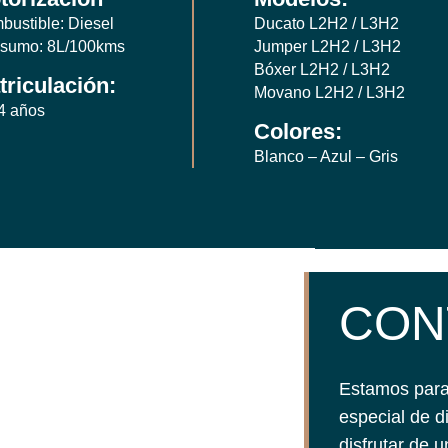
bustible: Diesel
Ducato L2H2 / L3H2
sumo: 8L/100kms
Jumper L2H2 / L3H2
Bóxer L2H2 / L3H2
triculación:
Movano L2H2 / L3H2
4 años
Colores:
Blanco – Azul – Gris
CON
Estamos para 
especial de d
disfrutar de 